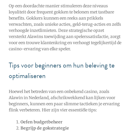
Op een doordachte manier stimuleren deze niveaus
loyaliteit door frequent gokken te belonen met tastbare
benefits. Gokkers kunnen een reeks aan prikkels
verwachten, zoals unieke acties, geld-terug-acties en zelfs
verhoogde inzetlimieten. Deze strategische opzet
versterkt Alawins toewijding aan spelerssatisfactie, zorgt
voor een trouwe klantenkring en verhoogt tegelijkertijd de
casino-ervaring van elke speler.
Tips voor beginners om hun beleving te
optimaliseren
Hoewel het betreden van een onbekend casino, zoals
Alawin in Nederland, afschrikwekkend kan lijken voor
beginners, kunnen een paar slimme tactieken je ervaring
flink verbeteren. Hier zijn vier essentiële tips:
Oefen budgetbeheer
Begrijp de gokstrategie