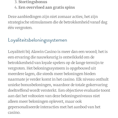
Stortingsbonus
Een overvloed aan gratis spins
Deze aanbiedingen zijn niet zomaar acties; het zijn
strategische stimulansen die de betrokkenheid vanaf dag
één vergroten.
Loyaliteitsbeloningssystemen
Loyaliteit bij Alawin Casino is meer dan een woord; het is
een ervaring die nauwkeurig is ontwikkeld om de
betrokkenheid van loyale spelers op de lange termijn te
vergroten. Het beloningssysteem is opgebouwd uit
meerdere lagen, die steeds meer beloningen bieden
naarmate je verder komt in het casino. Elk niveau onthult
unieke bonusbeloningen, waardoor de totale gokervaring
doeltreffend wordt versterkt. Een objectieve evaluatie toont
aan dat het voltooien van deze beloningsniveaus niet
alleen meer beloningen oplevert, maar ook
gepersonaliseerde interacties met het aanbod van het
casino.