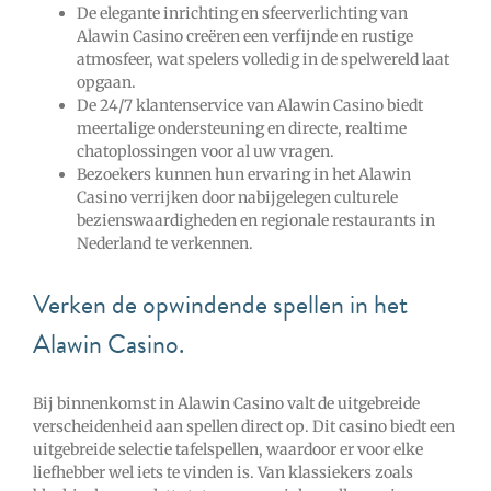
De elegante inrichting en sfeerverlichting van
Alawin Casino creëren een verfijnde en rustige
atmosfeer, wat spelers volledig in de spelwereld laat
opgaan.
De 24/7 klantenservice van Alawin Casino biedt
meertalige ondersteuning en directe, realtime
chatoplossingen voor al uw vragen.
Bezoekers kunnen hun ervaring in het Alawin
Casino verrijken door nabijgelegen culturele
bezienswaardigheden en regionale restaurants in
Nederland te verkennen.
Verken de opwindende spellen in het
Alawin Casino.
Bij binnenkomst in Alawin Casino valt de uitgebreide
verscheidenheid aan spellen direct op. Dit casino biedt een
uitgebreide selectie tafelspellen, waardoor er voor elke
liefhebber wel iets te vinden is. Van klassiekers zoals