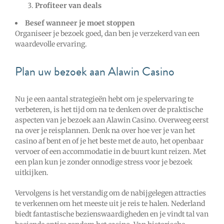
Profiteer van deals
Besef wanneer je moet stoppen
Organiseer je bezoek goed, dan ben je verzekerd van een
waardevolle ervaring.
Plan uw bezoek aan Alawin Casino
Nu je een aantal strategieën hebt om je spelervaring te
verbeteren, is het tijd om na te denken over de praktische
aspecten van je bezoek aan Alawin Casino. Overweeg eerst
na over je reisplannen. Denk na over hoe ver je van het
casino af bent en of je het beste met de auto, het openbaar
vervoer of een accommodatie in de buurt kunt reizen. Met
een plan kun je zonder onnodige stress voor je bezoek
uitkijken.
Vervolgens is het verstandig om de nabijgelegen attracties
te verkennen om het meeste uit je reis te halen. Nederland
biedt fantastische bezienswaardigheden en je vindt tal van