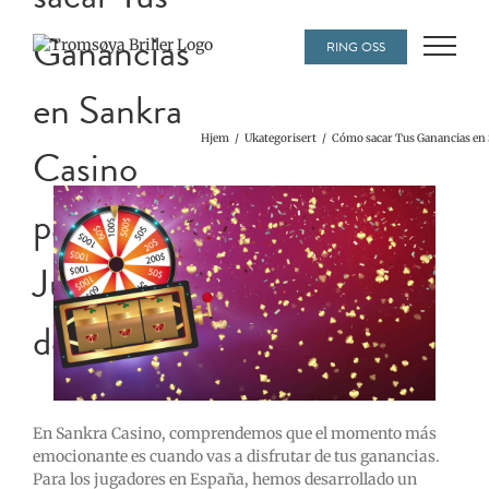
Skip
Ganancias
to
RING OSS
content
en Sankra
Hjem
Ukategorisert
Cómo sacar Tus Ganancias en 
Casino
para
Jugadores
de España
En Sankra Casino, comprendemos que el momento más
emocionante es cuando vas a disfrutar de tus ganancias.
Para los jugadores en España, hemos desarrollado un