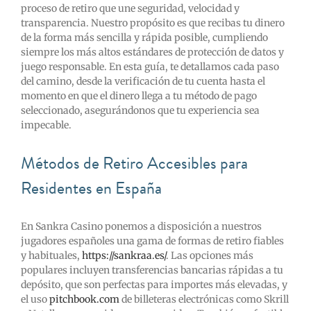
proceso de retiro que une seguridad, velocidad y
transparencia. Nuestro propósito es que recibas tu dinero
de la forma más sencilla y rápida posible, cumpliendo
siempre los más altos estándares de protección de datos y
juego responsable. En esta guía, te detallamos cada paso
del camino, desde la verificación de tu cuenta hasta el
momento en que el dinero llega a tu método de pago
seleccionado, asegurándonos que tu experiencia sea
impecable.
Métodos de Retiro Accesibles para
Residentes en España
En Sankra Casino ponemos a disposición a nuestros
jugadores españoles una gama de formas de retiro fiables
y habituales,
https://sankraa.es/
. Las opciones más
populares incluyen transferencias bancarias rápidas a tu
depósito, que son perfectas para importes más elevadas, y
el uso
pitchbook.com
de billeteras electrónicas como Skrill