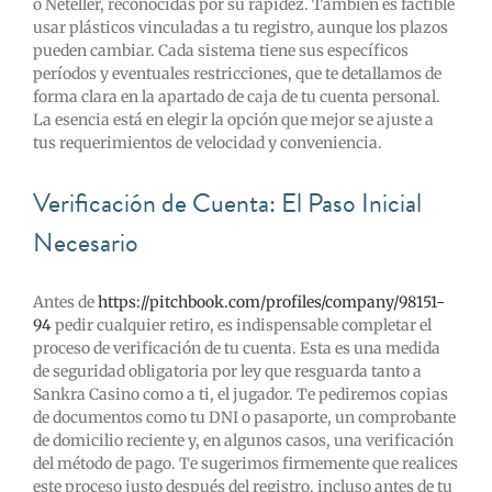
o Neteller, reconocidas por su rapidez. También es factible
usar plásticos vinculadas a tu registro, aunque los plazos
pueden cambiar. Cada sistema tiene sus específicos
períodos y eventuales restricciones, que te detallamos de
forma clara en la apartado de caja de tu cuenta personal.
La esencia está en elegir la opción que mejor se ajuste a
tus requerimientos de velocidad y conveniencia.
Verificación de Cuenta: El Paso Inicial
Necesario
Antes de
https://pitchbook.com/profiles/company/98151-
94
pedir cualquier retiro, es indispensable completar el
proceso de verificación de tu cuenta. Esta es una medida
de seguridad obligatoria por ley que resguarda tanto a
Sankra Casino como a ti, el jugador. Te pediremos copias
de documentos como tu DNI o pasaporte, un comprobante
de domicilio reciente y, en algunos casos, una verificación
del método de pago. Te sugerimos firmemente que realices
este proceso justo después del registro, incluso antes de tu