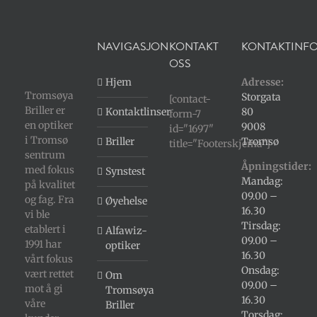
NAVIGASJON
KONTAKT
KONTAKTINF
OSS
Hjem
Adresse:
Tromsøya
Storgata
[contact-
Briller er
Kontaktlinser
80
form-7
en optiker
9008
id="1697"
i Tromsø
Briller
Tromsø
title="Footerskjema"]
sentrum
Åpningstider
:
med fokus
Synstest
Mandag:
på kvalitet
09.00 –
og fag. Fra
Øyehelse
16.30
vi ble
Tirsdag:
etablert i
Alfawiz-
09.00 –
1991 har
optiker
16.30
vårt fokus
Onsdag:
vært rettet
Om
09.00 –
mot å gi
Tromsøya
16.30
våre
Briller
Torsdag: