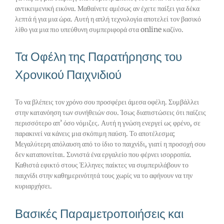
αντικειμενική εικόνα. Μαθαίνετε αμέσως αν έχετε παίξει για δέκα
λεπτά ή για μια ώρα. Αυτή η απλή τεχνολογία αποτελεί τον βασικό
λίθο για μια πιο υπεύθυνη συμπεριφορά στα online καζίνο.
Τα Οφέλη της Παρατήρησης του
Χρονικού Παιχνιδιού
Το να βλέπεις τον χρόνο σου προσφέρει άμεσα οφέλη. Συμβάλλει
στην κατανόηση των συνήθειών σου. Ίσως διαπιστώσεις ότι παίζεις
περισσότερο απ’ όσο νόμιζες. Αυτή η γνώση ενεργεί ως φρένο, σε
παρακινεί να κάνεις μια σκόπιμη παύση. Το αποτέλεσμα;
Μεγαλύτερη απόλαυση από το ίδιο το παιχνίδι, γιατί η προσοχή σου
δεν καταπονείται. Συνιστά ένα εργαλείο που φέρνει ισορροπία.
Καθιστά εφικτό στους Έλληνες παίκτες να συμπεριλάβουν το
παιχνίδι στην καθημερινότητά τους χωρίς να το αφήνουν να την
κυριαρχήσει.
Βασικές Παραμετροποιήσεις και