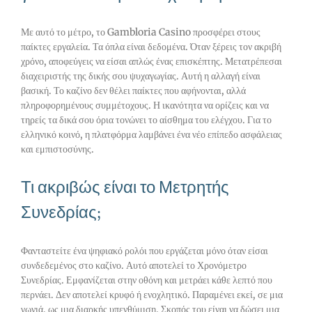
Με αυτό το μέτρο, το Gambloria Casino προσφέρει στους
παίκτες εργαλεία. Τα όπλα είναι δεδομένα. Όταν ξέρεις τον ακριβή
χρόνο, αποφεύγεις να είσαι απλώς ένας επισκέπτης. Μετατρέπεσαι
διαχειριστής της δικής σου ψυχαγωγίας. Αυτή η αλλαγή είναι
βασική. Το καζίνο δεν θέλει παίκτες που αφήνονται, αλλά
πληροφορημένους συμμέτοχους. Η ικανότητα να ορίζεις και να
τηρείς τα δικά σου όρια τονώνει το αίσθημα του ελέγχου. Για το
ελληνικό κοινό, η πλατφόρμα λαμβάνει ένα νέο επίπεδο ασφάλειας
και εμπιστοσύνης.
Τι ακριβώς είναι το Μετρητής
Συνεδρίας;
Φανταστείτε ένα ψηφιακό ρολόι που εργάζεται μόνο όταν είσαι
συνδεδεμένος στο καζίνο. Αυτό αποτελεί το Χρονόμετρο
Συνεδρίας. Εμφανίζεται στην οθόνη και μετράει κάθε λεπτό που
περνάει. Δεν αποτελεί κρυφό ή ενοχλητικό. Παραμένει εκεί, σε μια
γωνιά, ως μια διαρκής υπενθύμιση. Σκοπός του είναι να δώσει μια