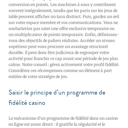
conversion en points. Les machines à sous y contribuent
souvent intégralement, tandis que les paris sur les jeux de
table peuvent afficher un taux distinct. Puis, gardez un œil
sur votre espace membre et vos communications. Vous ne
souhaiteriez pas rater une offre exclusive temporaire ou
un multiplicateur de points temporaire. Enfin, définissez-
vous des objectifs de paliers réalistes. Accéder un niveau
supérieur peut vous procurer un avantage structurel
durable. Il peut donc être judicieux de regrouper votre
activité pour franchir ce cap avant une période de jeu plus
calme. Notre conseil : gérez activement votre profil fidélité.
Considérez ces récompenses comme un élément à part
entière de votre stratégie de jeu.
Saisir le principe d’un programme de
fidélité casino
Le mécanisme d’un programme de fidélité dans un casino
en ligne est assez direct : il gratifie la régularité et le