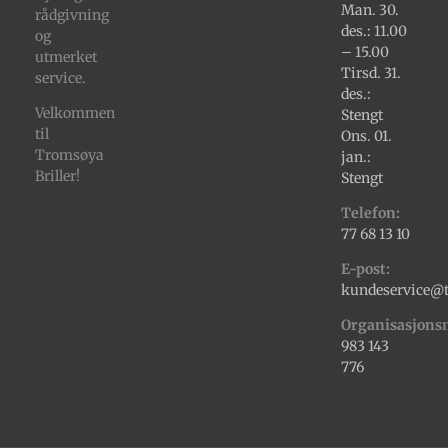
Man. 30.
rådgivning
des.: 11.00
og
– 15.00
utmerket
Tirsd. 31.
service.
des.:
Velkommen
Stengt
til
Ons. 01.
Tromsøya
jan.:
Briller!
Stengt
Telefon:
77 68 13 10
E-post:
kundeservice@t
Organisasjon
983 143
776