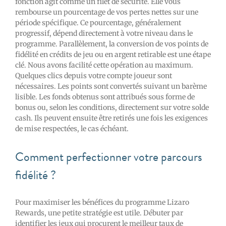
fonction agit comme un filet de sécurité. Elle vous
rembourse un pourcentage de vos pertes nettes sur une
période spécifique. Ce pourcentage, généralement
progressif, dépend directement à votre niveau dans le
programme. Parallèlement, la conversion de vos points de
fidélité en crédits de jeu ou en argent retirable est une étape
clé. Nous avons facilité cette opération au maximum.
Quelques clics depuis votre compte joueur sont
nécessaires. Les points sont convertés suivant un barème
lisible. Les fonds obtenus sont attribués sous forme de
bonus ou, selon les conditions, directement sur votre solde
cash. Ils peuvent ensuite être retirés une fois les exigences
de mise respectées, le cas échéant.
Comment perfectionner votre parcours
fidélité ?
Pour maximiser les bénéfices du programme Lizaro
Rewards, une petite stratégie est utile. Débuter par
identifier les jeux qui procurent le meilleur taux de