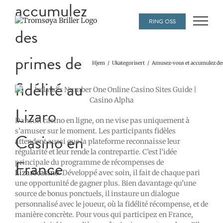
accumulez
Skip
to
RING OSS
content
des
primes de
Hjem
Ukategorisert
Amusez-vous et accumulez des 
fidélité au
Lizaro
Dansun casino en ligne, on ne vise pas uniquement à
s’amuser sur le moment. Les participants fidèles
Casino en
attendent aussi que la plateforme reconnaisse leur
régularité et leur rende la contrepartie. C’est l’idée
France
principale du programme de récompenses de
Lizarocasino
. Développé avec soin, il fait de chaque pari
une opportunité de gagner plus. Bien davantage qu’une
source de bonus ponctuels, il instaure un dialogue
personnalisé avec le joueur, où la fidélité récompense, et de
manière concrète. Pour vous qui participez en France,