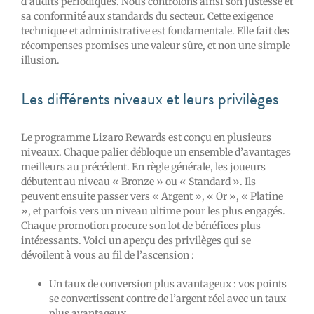
d’audits périodiques. Nous contrôlons ainsi son justesse et
sa conformité aux standards du secteur. Cette exigence
technique et administrative est fondamentale. Elle fait des
récompenses promises une valeur sûre, et non une simple
illusion.
Les différents niveaux et leurs privilèges
Le programme Lizaro Rewards est conçu en plusieurs
niveaux. Chaque palier débloque un ensemble d’avantages
meilleurs au précédent. En règle générale, les joueurs
débutent au niveau « Bronze » ou « Standard ». Ils
peuvent ensuite passer vers « Argent », « Or », « Platine
», et parfois vers un niveau ultime pour les plus engagés.
Chaque promotion procure son lot de bénéfices plus
intéressants. Voici un aperçu des privilèges qui se
dévoilent à vous au fil de l’ascension :
Un taux de conversion plus avantageux : vos points
se convertissent contre de l’argent réel avec un taux
plus avantageux.