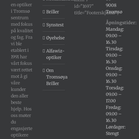
en optiker
9008
id="1697"
i Tromsø
Briller
Tromsø
title="Footerskjema"]
sentrum
Åpningstider
:
med fokus
Synstest
Mandag:
på kvalitet
09.00 –
og fag. Fra
Øyehelse
16.30
vi ble
Tirsdag:
etablert i
Alfawiz-
09.00 –
1991 har
optiker
16.30
vårt fokus
Onsdag:
vært rettet
Om
09.00 –
mot å gi
Tromsøya
16.30
våre
Briller
Torsdag:
kunder
09.00 –
den aller
17.00
beste
Fredag:
hjelp. Hos
09.00 –
oss møter
16.30
du
Lørdager:
engasjerte
Stengt
optikere