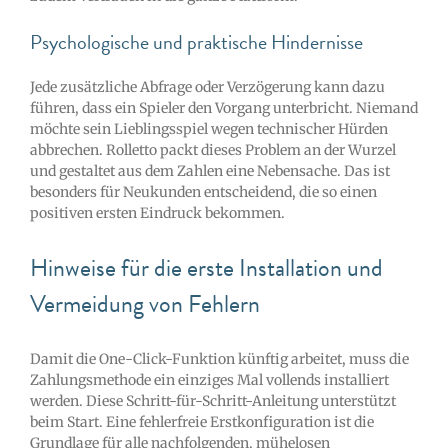
Psychologische und praktische Hindernisse
Jede zusätzliche Abfrage oder Verzögerung kann dazu
führen, dass ein Spieler den Vorgang unterbricht. Niemand
möchte sein Lieblingsspiel wegen technischer Hürden
abbrechen. Rolletto packt dieses Problem an der Wurzel
und gestaltet aus dem Zahlen eine Nebensache. Das ist
besonders für Neukunden entscheidend, die so einen
positiven ersten Eindruck bekommen.
Hinweise für die erste Installation und
Vermeidung von Fehlern
Damit die One-Click-Funktion künftig arbeitet, muss die
Zahlungsmethode ein einziges Mal vollends installiert
werden. Diese Schritt-für-Schritt-Anleitung unterstützt
beim Start. Eine fehlerfreie Erstkonfiguration ist die
Grundlage für alle nachfolgenden, mühelosen