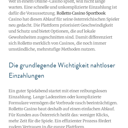
Wer in einem Online-Casino spielt, will nicht lange
warten. Eine schnelle und unkomplizierte Einzahlung ist
dafür die Voraussetzung.
Rolletto Casino Sportbook
Casino hat diesen Ablauf für seine österreichischen Spieler
neu gedacht. Die Plattform priorisiert Geschwindigkeit
und Schutz und bietet Optionen, die auf lokale
Gewohnheiten zugeschnitten sind. Damit differenziert
sich Rolletto merklich von Casinos, die noch immer
umständliche, mehrstufige Methoden nutzen.
Die grundlegende Wichtigkeit nahtloser
Einzahlungen
Ein guter Spielabend startet mit einer reibungslosen
Einzahlung. Lange Ladezeiten oder komplizierte
Formulare vermögen die Vorfreude rasch beeinträchtigen.
Rolletto Casino baut deshalb auf einen einfachen Ablauf.
Für Kunden aus Österreich heißt das: weniger Klicks,
mehr Zeit für die Spiele. Ein effizienter Prozess fördert
zudem Vertrauen in die ganze Plattform.