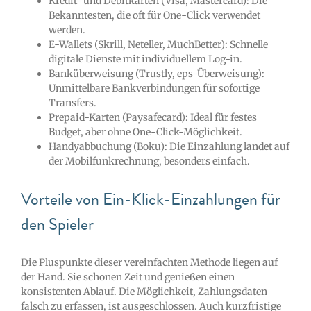
Kredit- und Debitkarten (Visa, Mastercard): Die
Bekanntesten, die oft für One-Click verwendet
werden.
E-Wallets (Skrill, Neteller, MuchBetter): Schnelle
digitale Dienste mit individuellem Log-in.
Banküberweisung (Trustly, eps-Überweisung):
Unmittelbare Bankverbindungen für sofortige
Transfers.
Prepaid-Karten (Paysafecard): Ideal für festes
Budget, aber ohne One-Click-Möglichkeit.
Handyabbuchung (Boku): Die Einzahlung landet auf
der Mobilfunkrechnung, besonders einfach.
Vorteile von Ein-Klick-Einzahlungen für
den Spieler
Die Pluspunkte dieser vereinfachten Methode liegen auf
der Hand. Sie schonen Zeit und genießen einen
konsistenten Ablauf. Die Möglichkeit, Zahlungsdaten
falsch zu erfassen, ist ausgeschlossen. Auch kurzfristige