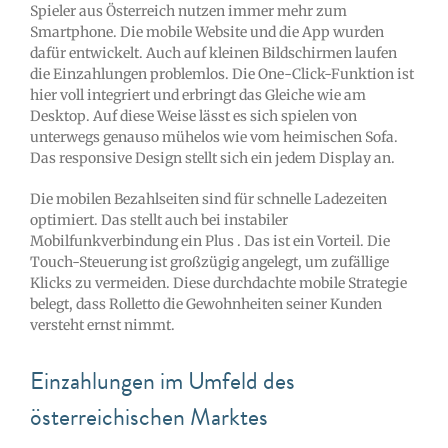
Spieler aus Österreich nutzen immer mehr zum
Smartphone. Die mobile Website und die App wurden
dafür entwickelt. Auch auf kleinen Bildschirmen laufen
die Einzahlungen problemlos. Die One-Click-Funktion ist
hier voll integriert und erbringt das Gleiche wie am
Desktop. Auf diese Weise lässt es sich spielen von
unterwegs genauso mühelos wie vom heimischen Sofa.
Das responsive Design stellt sich ein jedem Display an.
Die mobilen Bezahlseiten sind für schnelle Ladezeiten
optimiert. Das stellt auch bei instabiler
Mobilfunkverbindung ein Plus . Das ist ein Vorteil. Die
Touch-Steuerung ist großzügig angelegt, um zufällige
Klicks zu vermeiden. Diese durchdachte mobile Strategie
belegt, dass Rolletto die Gewohnheiten seiner Kunden
versteht ernst nimmt.
Einzahlungen im Umfeld des
österreichischen Marktes