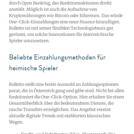
durch Open Banking, das Banktransaktionen direkt
anstößt. Möglich ist auch die Aufnahme von
Kryptowährungen wie Bitcoin oder Ethereum. Das würde
One-Click-Einzahlungen eine neue Nuance hinzufügen.
Rolletto ist mit seiner flexiblen Technologiebasis gut
gerüstet, um solche Innovationen für österreichische
Spieler umzusetzen.
Beliebte Einzahlungsmethoden für
heimische Spieler
Rolletto stellt eine breite Auswahl an Zahlungsoptionen
parat, die in Österreich gang und gäbe sind. Nicht bei allen
funktioniert die One-Click-Option. Hier erhalten Sie einen
Gesamtüberblick über die bedeutendsten Dienste, die
rasche Transfers ermöglichen. Das Angebot vereint
aktuelle digitale Trends mit etablierten klassischen
Wegen.