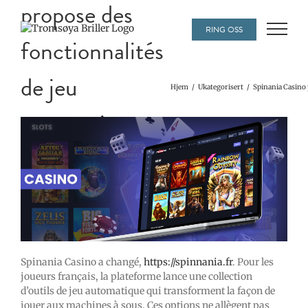
propose des
Skip
to
RING OSS
content
fonctionnalités
de jeu
Hjem
Ukategorisert
Spinania Casino 
automatique
pour un jeu
simplifié en
France
Spinania Casino a changé,
https://spinnania.fr
. Pour les
joueurs français, la plateforme lance une collection
d’outils de jeu automatique qui transforment la façon de
jouer aux machines à sous. Ces options ne allègent pas