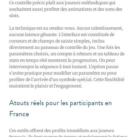
Ce contrôle précis plaît aux joueurs méthodiques qui
souhaitent aussi profiter des animations et des sons des
slots.
La technique est au rendez-vous. Aucun ralentissement,
aucune latence gênante. L’interface est constituée de
curseurs et de champs de saisie simples, inclus
directement au panneau de contrôle du jeu. Une fois les
paramètres choisis, un compte à rebours et un tableau de
stats en temps réel montrent la progression. On peut
interrompre la séquence à tout instant. L’option pause
s’avère pratique pour modifier un paramètre ou pour
profiter de l’arrivée d’un symbole spécial. Cette flexibilité
maintient le plaisir et l’engagement.
Atouts réels pour les participants en
France
Ces outils offrent des profits immédiats aux joueurs
français. Ils font gagner du temps et préviennent la fatigue