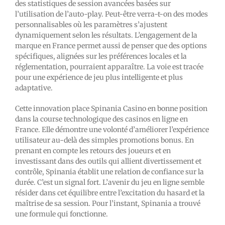
des statistiques de session avancées basées sur
l’utilisation de l’auto-play. Peut-être verra-t-on des modes
personnalisables où les paramètres s’ajustent
dynamiquement selon les résultats. L’engagement de la
marque en France permet aussi de penser que des options
spécifiques, alignées sur les préférences locales et la
réglementation, pourraient apparaître. La voie est tracée
pour une expérience de jeu plus intelligente et plus
adaptative.
Cette innovation place Spinania Casino en bonne position
dans la course technologique des casinos en ligne en
France. Elle démontre une volonté d’améliorer l’expérience
utilisateur au-delà des simples promotions bonus. En
prenant en compte les retours des joueurs et en
investissant dans des outils qui allient divertissement et
contrôle, Spinania établit une relation de confiance sur la
durée. C’est un signal fort. L’avenir du jeu en ligne semble
résider dans cet équilibre entre l’excitation du hasard et la
maîtrise de sa session. Pour l’instant, Spinania a trouvé
une formule qui fonctionne.