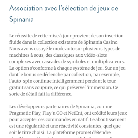
Association avec l’sélection de jeux de
Spinania
Le réussite de cette mise à jour provient de son insertion
fluide dans la collection existante de Spinania Casino.
Nous avons essayé le mode auto sur plusieurs types de
machines à sous, des classiques aux vidéo-slots
complexes avec cascades de symboles et multiplicateurs.
La option s’conforme à chaque système de jeu. Sur un jeu
dont le bonus se déclenche par collection, par exemple,
l’auto-spin continue intelligemment pendant le tour
gratuit sans coupure, ce qui préserve l’immersion. Ce
sorte de détail fait la différence.
Les développeurs partenaires de Spinania, comme
Pragmatic Play, Play’n GO et NetEnt, ont crédité leurs jeux
pour accepter ces commandes en natif. Le aboutissement
est une régularité et une réactivité constantes, quel que
soit le titre choisi. La plateforme promet d’étendre