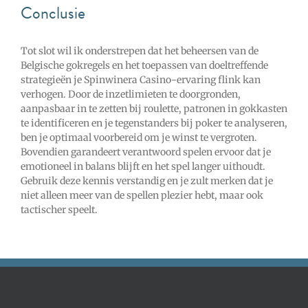
Conclusie
Tot slot wil ik onderstrepen dat het beheersen van de
Belgische gokregels en het toepassen van doeltreffende
strategieën je Spinwinera Casino-ervaring flink kan
verhogen. Door de inzetlimieten te doorgronden,
aanpasbaar in te zetten bij roulette, patronen in gokkasten
te identificeren en je tegenstanders bij poker te analyseren,
ben je optimaal voorbereid om je winst te vergroten.
Bovendien garandeert verantwoord spelen ervoor dat je
emotioneel in balans blijft en het spel langer uithoudt.
Gebruik deze kennis verstandig en je zult merken dat je
niet alleen meer van de spellen plezier hebt, maar ook
tactischer speelt.