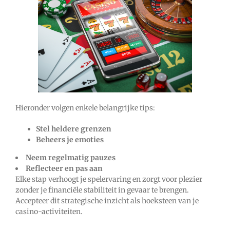
Hieronder volgen enkele belangrijke tips:
Stel heldere grenzen
Beheers je emoties
Neem regelmatig pauzes
Reflecteer en pas aan
Elke stap verhoogt je spelervaring en zorgt voor plezier
zonder je financiële stabiliteit in gevaar te brengen.
Accepteer dit strategische inzicht als hoeksteen van je
casino-activiteiten.