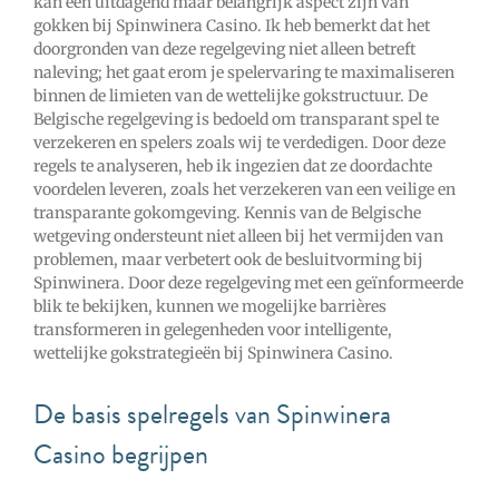
kan een uitdagend maar belangrijk aspect zijn van
gokken bij Spinwinera Casino. Ik heb bemerkt dat het
doorgronden van deze regelgeving niet alleen betreft
naleving; het gaat erom je spelervaring te maximaliseren
binnen de limieten van de wettelijke gokstructuur. De
Belgische regelgeving is bedoeld om transparant spel te
verzekeren en spelers zoals wij te verdedigen. Door deze
regels te analyseren, heb ik ingezien dat ze doordachte
voordelen leveren, zoals het verzekeren van een veilige en
transparante gokomgeving. Kennis van de Belgische
wetgeving ondersteunt niet alleen bij het vermijden van
problemen, maar verbetert ook de besluitvorming bij
Spinwinera. Door deze regelgeving met een geïnformeerde
blik te bekijken, kunnen we mogelijke barrières
transformeren in gelegenheden voor intelligente,
wettelijke gokstrategieën bij Spinwinera Casino.
De basis spelregels van Spinwinera
Casino begrijpen