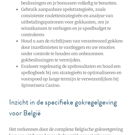
beslissingen en je bonussen volledig te benutten.
Gebruik aanpasbare spelstrategieën, zoals
consistente roulettestrategieën en analyse van
uitbetalingspatronen voor gokkasten, om je
winstkansen te verhogen en je speelbudget te
controleren.
Houd u aan de richtlijnen van verantwoord gokken
door inzetlimieten te vastleggen en uw emoties
onder controle te houden om onbezonnen
gokbeslissingen te vermijden.
Evalueer regelmatig de spelresultaten en houd een
spellogboek bij om strategieën te optimaliseren en
voorspoed op lange termijn te verwezenlijken bij
Spinwinera Casino.
Inzicht in de specifieke gokregelgeving
voor België
Het verkennen door de complexe Belgische gokwetgeving