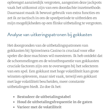
opbrengst aanzienlijk vergroten, aangezien deze jackpots
vaak het uitkomst zijn van een doordachte inzetmethode.
Daarnaast maak ik bewust gebruik van extra functies en
zet ik ze tactisch in om de speelperiode te uitbreiden en
mijn mogelijkheden op een flinke uitbetaling te vergroten.
Analyse van uitkeringspatronen bij gokkasten
Het doorgronden van de uitbetalingspatronen van
gokkasten bij Spinwinera Casino is cruciaal voor elke
speler die deze machines wil meesteren. Ik heb ontdekt dat
de schommelingen en de winstfrequentie van gokkasten
cruciale factoren zijn om te overwegen bij het selecteren
van een spel. Een gokkast met hoge volatiliteit kan grote
winsten opleveren, maar niet vaak, terwijl een gokkast
met lage volatiliteit bescheiden, meer constante
uitbetalingen biedt. Zo doe ik het:
Bestudeer de uitbetalingstabel
Houd de uitbetalingsfrequentie in de gaten
Varieer met de volatiliteit