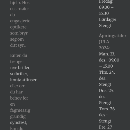
Fredag:
hjelp. Hos
09.00 –
oss møter
16.30
du
Lørdager:
engasjerte
Stengt
optikere
som bryr
Åpningstider
seg om
JULA
ditt syn.
2024
:
Man. 23.
Enten du
des.: 09.00
trenger
– 15.00
nye
briller
,
Tirs. 24.
solbriller
,
des.:
kontaktlinser
Stengt
eller om
Ons. 25.
du har
des.:
behov for
Stengt
en
Tors. 26.
fagmessig
des.:
grundig
Stengt
synstest
,
Fre. 27.
kan du