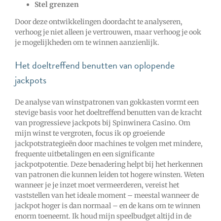
Stel grenzen
Door deze ontwikkelingen doordacht te analyseren,
verhoog je niet alleen je vertrouwen, maar verhoog je ook
je mogelijkheden om te winnen aanzienlijk.
Het doeltreffend benutten van oplopende
jackpots
De analyse van winstpatronen van gokkasten vormt een
stevige basis voor het doeltreffend benutten van de kracht
van progressieve jackpots bij Spinwinera Casino. Om
mijn winst te vergroten, focus ik op groeiende
jackpotstrategieën door machines te volgen met mindere,
frequente uitbetalingen en een significante
jackpotpotentie. Deze benadering helpt bij het herkennen
van patronen die kunnen leiden tot hogere winsten. Weten
wanneer je je inzet moet vermeerderen, vereist het
vaststellen van het ideale moment – meestal wanneer de
jackpot hoger is dan normaal – en de kans om te winnen
enorm toeneemt. Ik houd mijn speelbudget altijd in de