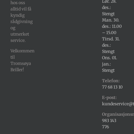
Lør. 28.
hos oss
des.:
alltid vil få
Stengt
kyndig
Man. 30.
rådgivning
des.: 11.00
og
– 15.00
utmerket
Tirsd. 31.
service.
des.:
Velkommen
Stengt
til
Ons. 01.
Tromsøya
jan.:
Briller!
Stengt
Telefon:
77 68 13 10
E-post:
kundeservice@t
Organisasjon
983 143
776