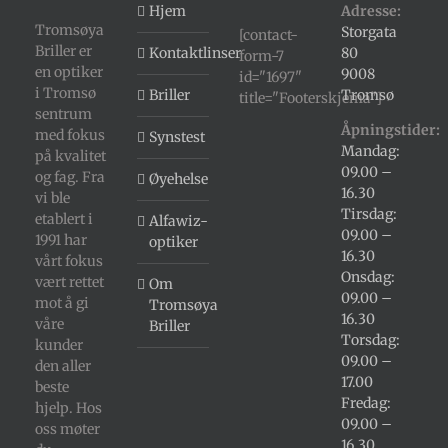
Hjem
Adresse:
Tromsøya
Storgata
[contact-
Briller er
Kontaktlinser
80
form-7
en optiker
9008
id="1697"
i Tromsø
Briller
Tromsø
title="Footerskjema"]
sentrum
Åpningstider
:
med fokus
Synstest
Mandag:
på kvalitet
09.00 –
og fag. Fra
Øyehelse
16.30
vi ble
Tirsdag:
etablert i
Alfawiz-
09.00 –
1991 har
optiker
16.30
vårt fokus
Onsdag:
vært rettet
Om
09.00 –
mot å gi
Tromsøya
16.30
våre
Briller
Torsdag:
kunder
09.00 –
den aller
17.00
beste
Fredag:
hjelp. Hos
09.00 –
oss møter
16.30