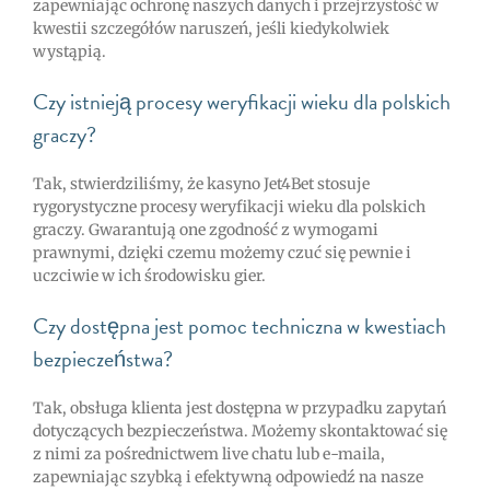
zapewniając ochronę naszych danych i przejrzystość w
kwestii szczegółów naruszeń, jeśli kiedykolwiek
wystąpią.
Czy istnieją procesy weryfikacji wieku dla polskich
graczy?
Tak, stwierdziliśmy, że kasyno Jet4Bet stosuje
rygorystyczne procesy weryfikacji wieku dla polskich
graczy. Gwarantują one zgodność z wymogami
prawnymi, dzięki czemu możemy czuć się pewnie i
uczciwie w ich środowisku gier.
Czy dostępna jest pomoc techniczna w kwestiach
bezpieczeństwa?
Tak, obsługa klienta jest dostępna w przypadku zapytań
dotyczących bezpieczeństwa. Możemy skontaktować się
z nimi za pośrednictwem live chatu lub e-maila,
zapewniając szybką i efektywną odpowiedź na nasze