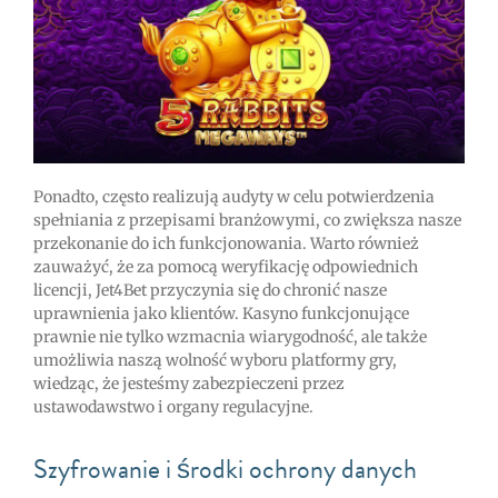
Ponadto, często realizują audyty w celu potwierdzenia
spełniania z przepisami branżowymi, co zwiększa nasze
przekonanie do ich funkcjonowania. Warto również
zauważyć, że za pomocą weryfikację odpowiednich
licencji, Jet4Bet przyczynia się do chronić nasze
uprawnienia jako klientów. Kasyno funkcjonujące
prawnie nie tylko wzmacnia wiarygodność, ale także
umożliwia naszą wolność wyboru platformy gry,
wiedząc, że jesteśmy zabezpieczeni przez
ustawodawstwo i organy regulacyjne.
Szyfrowanie i środki ochrony danych