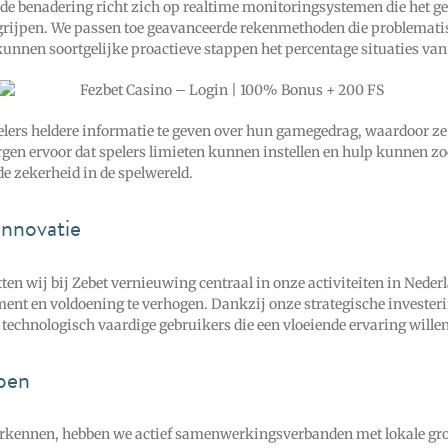
de benadering richt zich op realtime monitoringsystemen die het 
rijpen. We passen toe geavanceerde rekenmethoden die problematis
 kunnen soortgelijke proactieve stappen het percentage situaties 
elers heldere informatie te geven over hun gamegedrag, waardoor ze
rgen ervoor dat spelers limieten kunnen instellen en hulp kunnen z
e zekerheid in de spelwereld.
innovatie
tten wij bij Zebet vernieuwing centraal in onze activiteiten in Ned
ent en voldoening te verhogen. Dankzij onze strategische invester
 technologisch vaardige gebruikers die een vloeiende ervaring willen
pen
kennen, hebben we actief samenwerkingsverbanden met lokale groe