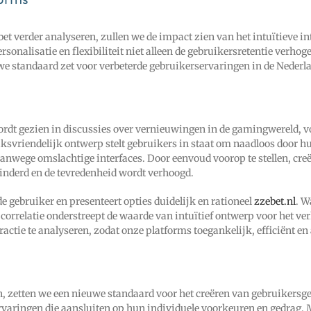
 verder analyseren, zullen we de impact zien van het intuïtieve in
onalisatie en flexibiliteit niet alleen de gebruikersretentie verhog
uwe standaard zet voor verbeterde gebruikerservaringen in de Neder
rdt gezien in discussies over vernieuwingen in de gamingwereld, vorm
ksvriendelijk ontwerp stelt gebruikers in staat om naadloos door h
 vanwege omslachtige interfaces. Door eenvoud voorop te stellen, c
inderd en de tevredenheid wordt verhoogd.
de gebruiker en presenteert opties duidelijk en rationeel
zzebet.nl
. W
orrelatie onderstreept de waarde van intuïtief ontwerp voor het v
ractie te analyseren, zodat onze platforms toegankelijk, efficiënt 
ten, zetten we een nieuwe standaard voor het creëren van gebruikers
rvaringen die aansluiten op hun individuele voorkeuren en gedrag. 