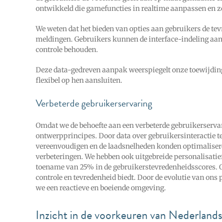
ontwikkeld die gamefuncties in realtime aanpassen en zo 
We weten dat het bieden van opties aan gebruikers de tev
meldingen. Gebruikers kunnen de interface-indeling aanp
controle behouden.
Deze data-gedreven aanpak weerspiegelt onze toewijding 
flexibel op hen aansluiten.
Verbeterde gebruikerservaring
Omdat we de behoefte aan een verbeterde gebruikerserva
ontwerpprincipes. Door data over gebruikersinteractie t
vereenvoudigen en de laadsnelheden konden optimaliseren
verbeteringen. We hebben ook uitgebreide personalisati
toename van 25% in de gebruikerstevredenheidsscores. On
controle en tevredenheid biedt. Door de evolutie van on
we een reactieve en boeiende omgeving.
Inzicht in de voorkeuren van Nederland