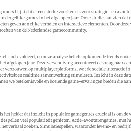
gamers blijkt dat er een sterke voorkeur is voor strategie- en avo
 dergelijke games in het afgelopen jaar. Onze studie laat zien dat 
eten geven aan rijke verhalen en interactieve elementen. Door deze 
hoeften van de Nederlandse gamecommunity.
ich snel evolueert, en onze analyse belicht opkomende trends onde
t afgelopen jaar. Deze verschuiving accentueert de vraag naar ee
 vertrouwen op multiplayerplatforms, wat de sociale interactie in
tiviteit en realtime samenwerking stimuleren. Inzicht in deze data 
unnen we betekenisvolle en boeiende game-ervaringen bieden die aa
s het helder dat inzicht in populaire gamegenres cruciaal is om d
iespellen veel populariteit genieten. Actie-avonturengames, met 
het verhaal zoeken. Simulatiespellen, waaronder levens- en bedrij