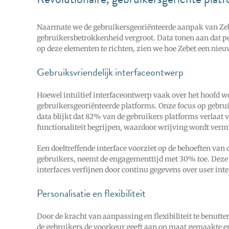
Naarmate we de gebruikersgeoriënteerde aanpak van Zebet
gebruikersbetrokkenheid vergroot. Data tonen aan dat pers
op deze elementen te richten, zien we hoe Zebet een nie
Gebruiksvriendelijk interfaceontwerp
Hoewel intuïtief interfaceontwerp vaak over het hoofd wo
gebruikersgeoriënteerde platforms. Onze focus op gebrui
data blijkt dat 82% van de gebruikers platforms verlaat
functionaliteit begrijpen, waardoor wrijving wordt verm
Een doeltreffende interface voorziet op de behoeften van 
gebruikers, neemt de engagementtijd met 30% toe. Deze c
interfaces verfijnen door continu gegevens over user inte
Personalisatie en flexibiliteit
Door de kracht van aanpassing en flexibiliteit te benut
de gebruikers de voorkeur geeft aan op maat gemaakte e