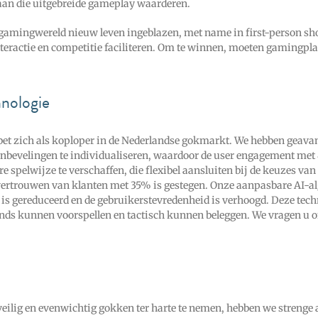
 aan die uitgebreide gameplay waarderen.
 gamingwereld nieuw leven ingeblazen, met name in first-person sho
interactie en competitie faciliteren. Om te winnen, moeten gamingp
hnologie
Zebet zich als koploper in de Nederlandse gokmarkt. We hebben geav
aanbevelingen te individualiseren, waardoor de user engagement met
 spelwijze te verschaffen, die flexibel aansluiten bij de keuzes v
 vertrouwen van klanten met 35% is gestegen. Onze aanpasbare AI-al
 gereduceerd en de gebruikerstevredenheid is verhoogd. Deze techn
ends kunnen voorspellen en tactisch kunnen beleggen. We vragen u
eilig en evenwichtig gokken ter harte te nemen, hebben we streng