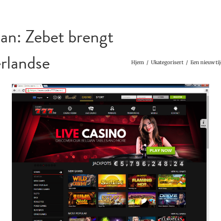
aan: Zebet brengt
rlandse
Hjem
Ukategorisert
Een nieuw ti