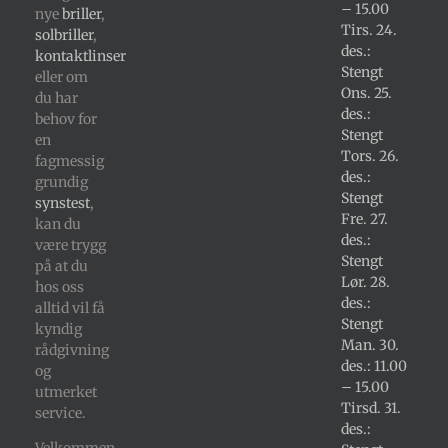
– 15.00
nye
briller
,
Tirs. 24.
solbriller
,
des.:
kontaktlinser
Stengt
eller om
Ons. 25.
du har
des.:
behov for
Stengt
en
Tors. 26.
fagmessig
des.:
grundig
Stengt
synstest
,
Fre. 27.
kan du
des.:
være trygg
Stengt
på at du
Lør. 28.
hos oss
des.:
alltid vil få
Stengt
kyndig
Man. 30.
rådgivning
des.: 11.00
og
– 15.00
utmerket
Tirsd. 31.
service.
des.: