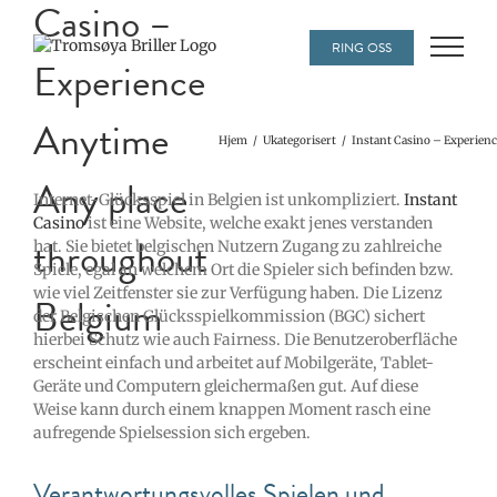
Casino –
Skip
to
RING OSS
content
Experience
Anytime
Hjem
Ukategorisert
Instant Casino – Experien
Any place
Internet-Glücksspiel in Belgien ist unkompliziert.
Instant
Casino
ist eine Website, welche exakt jenes verstanden
throughout
hat. Sie bietet belgischen Nutzern Zugang zu zahlreiche
Spiele, egal an welchem Ort die Spieler sich befinden bzw.
wie viel Zeitfenster sie zur Verfügung haben. Die Lizenz
Belgium
der Belgischen Glücksspielkommission (BGC) sichert
hierbei Schutz wie auch Fairness. Die Benutzeroberfläche
erscheint einfach und arbeitet auf Mobilgeräte, Tablet-
Geräte und Computern gleichermaßen gut. Auf diese
Weise kann durch einem knappen Moment rasch eine
aufregende Spielsession sich ergeben.
Verantwortungsvolles Spielen und