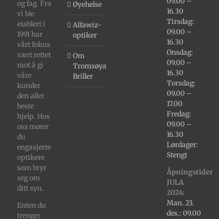
09.00 –
og fag. Fra
Øyehelse
16.30
vi ble
Tirsdag:
etablert i
Alfawiz-
09.00 –
1991 har
optiker
16.30
vårt fokus
Onsdag:
vært rettet
Om
09.00 –
mot å gi
Tromsøya
16.30
våre
Briller
Torsdag:
kunder
09.00 –
den aller
17.00
beste
Fredag:
hjelp. Hos
09.00 –
oss møter
16.30
du
Lørdager:
engasjerte
Stengt
optikere
som bryr
Åpningstider
seg om
JULA
ditt syn.
2024
:
Man. 23.
Enten du
des.: 09.00
trenger