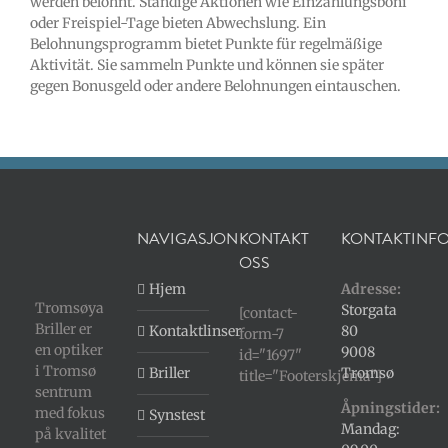
werden belohnt. Ständige Aktionen wie Einzahlungsboni
oder Freispiel-Tage bieten Abwechslung. Ein
Belohnungsprogramm bietet Punkte für regelmäßige
Aktivität. Sie sammeln Punkte und können sie später
gegen Bonusgeld oder andere Belohnungen eintauschen.
NAVIGASJON
KONTAKT
KONTAKTINF
OSS
Hjem
Adresse:
Tromsøya
Storgata
[contact-
Briller er
Kontaktlinser
80
form-7
en optiker
9008
id="1697"
i Tromsø
Briller
Tromsø
title="Footerskjema"]
sentrum
Åpningstider
:
med fokus
Synstest
Mandag:
på kvalitet