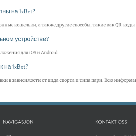
пны на 1xBet?
онные кошельки, а также другие способы, такие как QR-код
льном устройстве?
ложения для iOS и Android.
 на 1xBet?
ки в зависимости от вида спорта и типа пари. Всю информа
NAVIGASJON
KONTAKT OSS