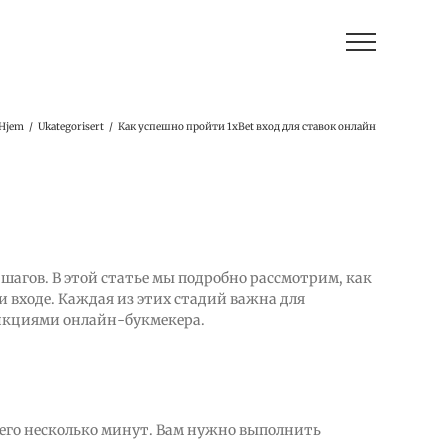
Hjem
Ukategorisert
Как успешно пройти 1xBet вход для ставок онлайн
шагов. В этой статье мы подробно рассмотрим, как
 входе. Каждая из этих стадий важна для
ункциями онлайн-букмекера.
всего несколько минут. Вам нужно выполнить