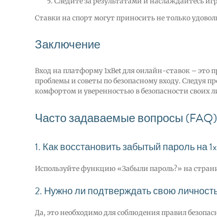
Следите за результатами и наслаждайтесь иг
Ставки на спорт могут приносить не только удовол
Заключение
Вход на платформу 1xBet для онлайн-ставок – это 
проблемы и советы по безопасному входу. Следуя п
комфортом и уверенностью в безопасности своих 
Часто задаваемые вопросы (FAQ)
1. Как восстановить забытый пароль на 1x
Используйте функцию «Забыли пароль?» на страниц
2. Нужно ли подтверждать свою личность 
Да, это необходимо для соблюдения правил безопа