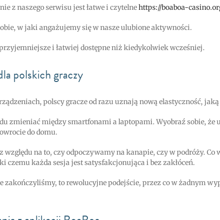
ie z naszego serwisu jest łatwe i czytelne
https://boaboa-casino.or
obie, w jaki angażujemy się w nasze ulubione aktywności.
przyjemniejsze i łatwiej dostępne niż kiedykolwiek wcześniej.
dla polskich graczy
ządzeniach, polscy gracze od razu uznają nową elastyczność, jak
 zmieniać między smartfonami a laptopami. Wyobraź sobie, że ur
powrocie do domu.
 względu na to, czy odpoczywamy na kanapie, czy w podróży. Co wi
ki czemu każda sesja jest satysfakcjonująca i bez zakłóceń.
e zakończyliśmy, to rewolucyjne podejście, przez co w żadnym wy