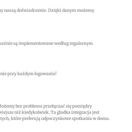
tamy naszą doświadczenie. Dzięki danym możemy
zeważnie są implementowane według regularnym
łanie przy każdym logowaniu!
Możemy bez problemu przełączać się pomiędzy
iejsze niż kiedykolwiek. Ta gładka integracja jest
i tych, które preferują odpoczynkowe spotkania w domu.