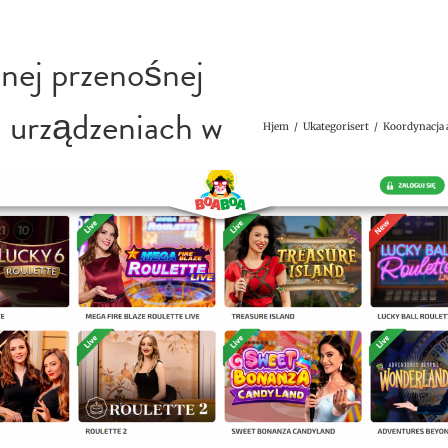
lnej przenośnej
 urządzeniach w
Hjem
Ukategorisert
Koordynacja 