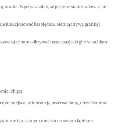
aptowała. Wyobraź sobie, że jesteś w stanie radować się
ie funkcjonować bezbłędnie, oferując żywą grafikę i
, pozwalając nam odkrywać nasze pasje do gier w każdym
nia ich grę.
od miejsca, w którym ją przerwaliśmy, niezależnie od
yzyjnie w tym samym miejscu na swoim laptopie.