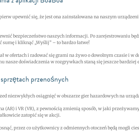
nia z aplikacji BoaBoa
pierw upewnić się, że jest ona zainstalowana na naszym urządzeni
nić bezpieczeństwo naszych informacji. Po zarejestrowaniu będz
umę i kliknąć „Wyślij” – to bardzo łatwe!
ł w ofertach i radować się grami na żywo o dowolnym czasie i w 
mu nasze doświadczenia w rozgrywkach staną się jeszcze bardziej
a sprzętach przenośnych
zed niezwykłych osiągnięć w obszarze gier hazardowych na urząd
na (AR) i VR (VR), z pewnością zmienią sposób, w jaki przeżywamy
łkowicie zatopić się w akcji.
osnąć, przez co użytkownicy z odmiennych otoczeń będą mogli ci