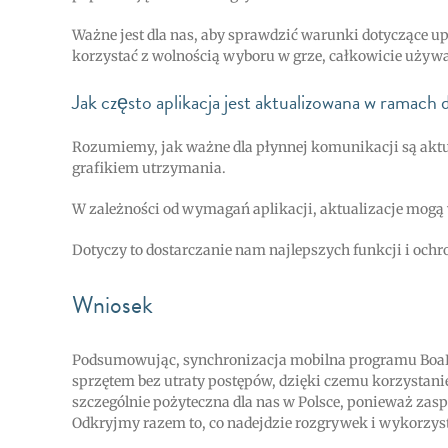
Ważne jest dla nas, aby sprawdzić warunki dotyczące
korzystać z wolnością wyboru w grze, całkowicie używa
Jak często aplikacja jest aktualizowana w ramach
Rozumiemy, jak ważne dla płynnej komunikacji są aktu
grafikiem utrzymania.
W zależności od wymagań aplikacji, aktualizacje mogą 
Dotyczy to dostarczanie nam najlepszych funkcji i ochr
Wniosek
Podsumowując, synchronizacja mobilna programu BoaBo
sprzętem bez utraty postępów, dzięki czemu korzystanie 
szczególnie pożyteczna dla nas w Polsce, ponieważ zas
Odkryjmy razem to, co nadejdzie rozgrywek i wykorzysta