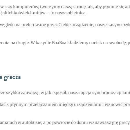
ów, czy komputerów, tworzymy naszą stronę tak, aby płynnie się ad
jakichkolwiek limitów – to nasza obietnica.
zględu na preferowane przez Ciebie urządzenie, nasze kasyno będz
rządzenia na drugie. W kasynie BoaBoa kładziemy nacisk na swobodę
a gracza
cze szybko zauważą, w jaki sposób nasza opcja synchronizacji zmie
ć z płynnym przełączaniem między urządzeniami i wznowić pracę 
utomatach w autobusie, a po powrocie do domu wznawiasz grę prec