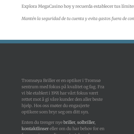
Explora MegaCasino hoy y recuerda establecer tus límite
Mantén la seguridad de tu cuenta y evita gastos fuera de con
Tromsøya Briller er en optiker i Tromsø
sentrum med fokus på kvalitet og fag. Fra
vi ble etablert i 1991 har vårt fokus vært
rettet mot å gi våre kunder den aller beste
hjelp. Hos oss møter du engasjerte
optikere som bryr seg om ditt syn.
Enten du trenger nye
briller
,
solbriller
,
kontaktlinser
eller om du har behov for en