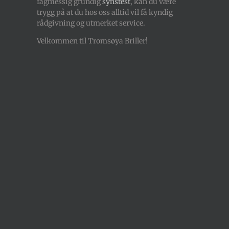
fagmessig grundig
synstest
, kan du være
trygg på at du hos oss alltid vil få kyndig
rådgivning og utmerket service.
Velkommen til Tromsøya Briller!