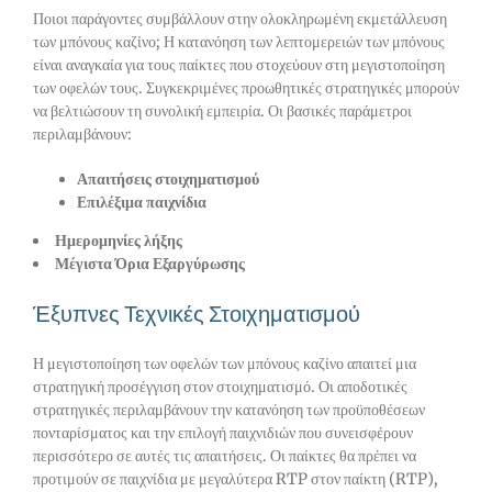
Ποιοι παράγοντες συμβάλλουν στην ολοκληρωμένη εκμετάλλευση
των μπόνους καζίνο; Η κατανόηση των λεπτομερειών των μπόνους
είναι αναγκαία για τους παίκτες που στοχεύουν στη μεγιστοποίηση
των οφελών τους. Συγκεκριμένες προωθητικές στρατηγικές μπορούν
να βελτιώσουν τη συνολική εμπειρία. Οι βασικές παράμετροι
περιλαμβάνουν:
Απαιτήσεις στοιχηματισμού
Επιλέξιμα παιχνίδια
Ημερομηνίες λήξης
Μέγιστα Όρια Εξαργύρωσης
Έξυπνες Τεχνικές Στοιχηματισμού
Η μεγιστοποίηση των οφελών των μπόνους καζίνο απαιτεί μια
στρατηγική προσέγγιση στον στοιχηματισμό. Οι αποδοτικές
στρατηγικές περιλαμβάνουν την κατανόηση των προϋποθέσεων
πονταρίσματος και την επιλογή παιχνιδιών που συνεισφέρουν
περισσότερο σε αυτές τις απαιτήσεις. Οι παίκτες θα πρέπει να
προτιμούν σε παιχνίδια με μεγαλύτερα RTP στον παίκτη (RTP),