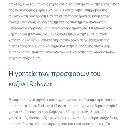
παίκτες, ενώ τα μπόνους χωρίς κατάθεση επιτρέπουν την εξερεύνηση
της πλατφόρμας χωρίς κίνδυνο. Οι ανταμοιβές επιβράβευσης
αυξάνουν τη διατήρηση των παικτών προσφέροντας κίνητρα για
συνεχές παιχνίδι, συχνά δομημένα ως συστήματα πόντων που
μπορούν να εξαργυρωθούν για διάφορα προνόμια. Οι αποδοτικοί
μηχανισμοί μπόνους όχι μόνο αναβαθμίζουν την εμπειρία του
χρήστη, αλλά έχουν επίσης σημαντικό ρόλο στην ενίσχυση της
πιστότητας στο εμπορικό σήμα και στην αύξηση της συνολικής
εμπλοκής των παικτών στο ανταγωνιστικό τοπίο των διαδικτυακών
τυχερών παιχνιδιών.
Η γοητεία των προσφορών του
καζίνο Robocat
Η γοητεία συχνά πηγάζει από την συναρπαστική γκάμα προτάσεων
που προσφέρει το Robocat Casino, οι οποίες έχουν δημιουργηθεί
για να ελκύσουν μια ποικιλόμορφη βάση παικτών. Αυτές οι
γοητευτικές προσφορές ενισχύουν τη συνολική αίσθηση παιχνιδιού,
προσελκύοντας τόσο αρχάριους όσο και έμπειρους παίκτες. Το