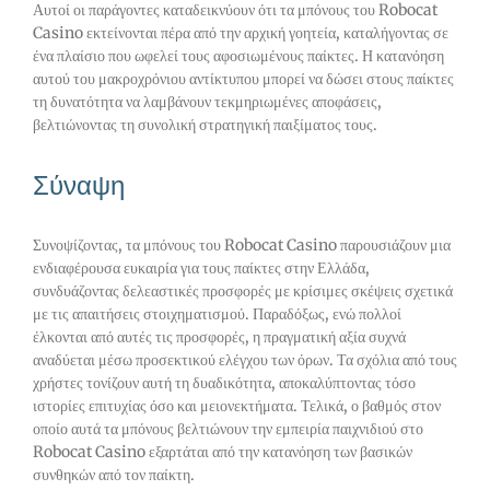
Αυτοί οι παράγοντες καταδεικνύουν ότι τα μπόνους του Robocat
Casino εκτείνονται πέρα από την αρχική γοητεία, καταλήγοντας σε
ένα πλαίσιο που ωφελεί τους αφοσιωμένους παίκτες. Η κατανόηση
αυτού του μακροχρόνιου αντίκτυπου μπορεί να δώσει στους παίκτες
τη δυνατότητα να λαμβάνουν τεκμηριωμένες αποφάσεις,
βελτιώνοντας τη συνολική στρατηγική παιξίματος τους.
Σύναψη
Συνοψίζοντας, τα μπόνους του Robocat Casino παρουσιάζουν μια
ενδιαφέρουσα ευκαιρία για τους παίκτες στην Ελλάδα,
συνδυάζοντας δελεαστικές προσφορές με κρίσιμες σκέψεις σχετικά
με τις απαιτήσεις στοιχηματισμού. Παραδόξως, ενώ πολλοί
έλκονται από αυτές τις προσφορές, η πραγματική αξία συχνά
αναδύεται μέσω προσεκτικού ελέγχου των όρων. Τα σχόλια από τους
χρήστες τονίζουν αυτή τη δυαδικότητα, αποκαλύπτοντας τόσο
ιστορίες επιτυχίας όσο και μειονεκτήματα. Τελικά, ο βαθμός στον
οποίο αυτά τα μπόνους βελτιώνουν την εμπειρία παιχνιδιού στο
Robocat Casino εξαρτάται από την κατανόηση των βασικών
συνθηκών από τον παίκτη.