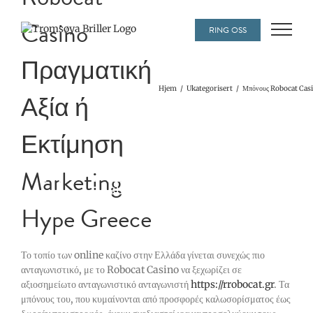
Skip
Casino
to
RING OSS
content
Πραγματική
Hjem
Ukategorisert
Μπόνους Robocat Casi
Αξία ή
Εκτίμηση
Marketing
Hype Greece
Το τοπίο των online καζίνο στην Ελλάδα γίνεται συνεχώς πιο
ανταγωνιστικό, με το Robocat Casino να ξεχωρίζει σε
αξιοσημείωτο ανταγωνιστικό ανταγωνιστή
https://rrobocat.gr
. Τα
μπόνους του, που κυμαίνονται από προσφορές καλωσορίσματος έως