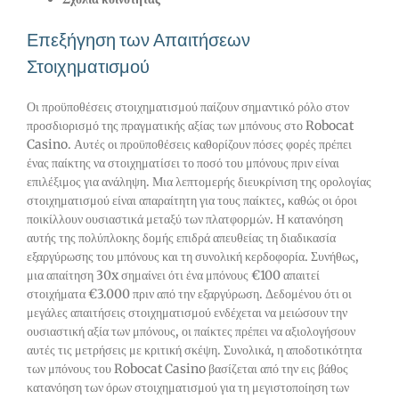
Επεξήγηση των Απαιτήσεων
Στοιχηματισμού
Οι προϋποθέσεις στοιχηματισμού παίζουν σημαντικό ρόλο στον
προσδιορισμό της πραγματικής αξίας των μπόνους στο Robocat
Casino. Αυτές οι προϋποθέσεις καθορίζουν πόσες φορές πρέπει
ένας παίκτης να στοιχηματίσει το ποσό του μπόνους πριν είναι
επιλέξιμος για ανάληψη. Μια λεπτομερής διευκρίνιση της ορολογίας
στοιχηματισμού είναι απαραίτητη για τους παίκτες, καθώς οι όροι
ποικίλλουν ουσιαστικά μεταξύ των πλατφορμών. Η κατανόηση
αυτής της πολύπλοκης δομής επιδρά απευθείας τη διαδικασία
εξαργύρωσης του μπόνους και τη συνολική κερδοφορία. Συνήθως,
μια απαίτηση 30x σημαίνει ότι ένα μπόνους €100 απαιτεί
στοιχήματα €3.000 πριν από την εξαργύρωση. Δεδομένου ότι οι
μεγάλες απαιτήσεις στοιχηματισμού ενδέχεται να μειώσουν την
ουσιαστική αξία των μπόνους, οι παίκτες πρέπει να αξιολογήσουν
αυτές τις μετρήσεις με κριτική σκέψη. Συνολικά, η αποδοτικότητα
των μπόνους του Robocat Casino βασίζεται από την εις βάθος
κατανόηση των όρων στοιχηματισμού για τη μεγιστοποίηση των