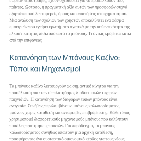
δωρεάν περιστροφές, έχουν σχεδιαστεί για να προσελκύουν τους
παίκτες. Ωστόσο, η πραγματική αξία αυτών των προσφορών συχνά
εξαρτάται από λεπτομερείς όρους και απαιτήσεις στοιχηματισμού.
Μια ανάλυση των σχολίων των χρηστών αποκαλύπτει ένα φάσμα
εμπειριών που εγείρει ερωτήματα σχετικά με την αυθεντικότητα της
ελκυστικότητας πίσω από αυτά τα μπόνους. Τι όντως κρύβεται κάτω
από την επιφάνεια;
Κατανόηση των Μπόνους Καζίνο:
Τύποι και Μηχανισμοί
Τα μπόνους καζίνο λειτουργούν ως σημαντικό κίνητρο για την
προσέλκυση παικτών σε πλατφόρμες διαδικτυακών τυχερών
παιχνιδιών. Η κατανόηση των διαφόρων τύπων μπόνους είναι
αναγκαία. Συνήθως περιλαμβάνουν μπόνους καλωσορίσματος,
μπόνους χωρίς κατάθεση και ανταμοιβές επιβράβευσης. Κάθε τύπος
χρησιμοποιεί διαφορετικούς μηχανισμούς μπόνους που καλύπτουν
ποικίλες προτιμήσεις παικτών. Για παράδειγμα, τα μπόνους
καλωσορίσματος συνήθως απαιτούν μια αρχική κατάθεση,
προσφέροντας ένα ουσιαστικό οικονομικό κέρδος για τους νέους