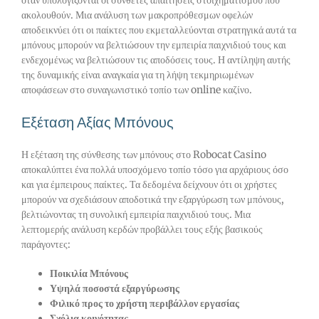
όταν υπολογίζονται οι σύνθετες απαιτήσεις στοιχηματισμού που
ακολουθούν. Μια ανάλυση των μακροπρόθεσμων οφελών
αποδεικνύει ότι οι παίκτες που εκμεταλλεύονται στρατηγικά αυτά τα
μπόνους μπορούν να βελτιώσουν την εμπειρία παιχνιδιού τους και
ενδεχομένως να βελτιώσουν τις αποδόσεις τους. Η αντίληψη αυτής
της δυναμικής είναι αναγκαία για τη λήψη τεκμηριωμένων
αποφάσεων στο συναγωνιστικό τοπίο των online καζίνο.
Εξέταση Αξίας Μπόνους
Η εξέταση της σύνθεσης των μπόνους στο Robocat Casino
αποκαλύπτει ένα πολλά υποσχόμενο τοπίο τόσο για αρχάριους όσο
και για έμπειρους παίκτες. Τα δεδομένα δείχνουν ότι οι χρήστες
μπορούν να σχεδιάσουν αποδοτικά την εξαργύρωση των μπόνους,
βελτιώνοντας τη συνολική εμπειρία παιχνιδιού τους. Μια
λεπτομερής ανάλυση κερδών προβάλλει τους εξής βασικούς
παράγοντες:
Ποικιλία Μπόνους
Υψηλά ποσοστά εξαργύρωσης
Φιλικό προς το χρήστη περιβάλλον εργασίας
Σχόλια κοινότητας