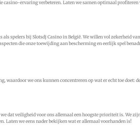
le casino-ervaring verbeteren. Laten we samen optimaal profitere
s als spelers bij Slotsdj Casino in België. We willen vol zekerheid v
e aspecten die onze toewijding aan bescherming en eerlijk spel bena
 waardoor we ons kunnen concentreren op wat er echt toe doet: de
n we dat veiligheid voor ons allemaal een hoogste prioriteit is. We 
len. Laten we eens nader bekijken wat er allemaal voorhanden is!