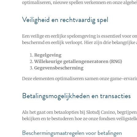
optimaliseren, nieuwe spellen verkennen en onze algehe
Veiligheid en rechtvaardig spel
Een veilige en eerlijke spelomgeving is essentieel voor on
beschermd en eerlijk verloopt. Hier zijn drie belangrijk
Regelgeving
Willekeurige getallengeneratoren (RNG)
Gegevensbescherming
Deze elementen optimaliseren samen onze game-ervaring,
Betalingsmogelijkheden en transacties
Als het gaat om betaalopties bij Slotsdj Casino, begrijpe
bekijken en te bestuderen hoe ze onze fondsen veiligstel
Beschermingsmaatregelen voor betalingen