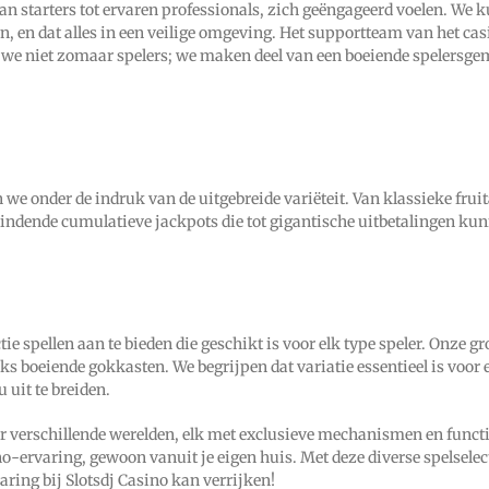
, van starters tot ervaren professionals, zich geëngageerd voelen. 
 en dat alles in een veilige omgeving. Het supportteam van het casi
 we niet zomaar spelers; we maken deel van een boeiende spelersgeme
n we onder de indruk van de uitgebreide variëteit. Van klassieke frui
windende cumulatieve jackpots die tot gigantische uitbetalingen ku
tie spellen aan te bieden die geschikt is voor elk type speler. Onze gr
 reeks boeiende gokkasten. We begrijpen dat variatie essentieel is 
uit te breiden.
aar verschillende werelden, elk met exclusieve mechanismen en funct
o-ervaring, gewoon vanuit je eigen huis. Met deze diverse spelselect
ring bij Slotsdj Casino kan verrijken!