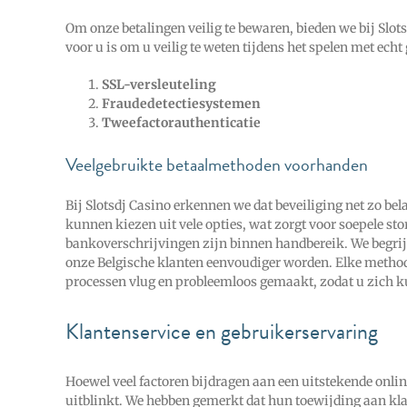
Om onze betalingen veilig te bewaren, bieden we bij Slot
voor u is om u veilig te weten tijdens het spelen met ec
SSL-versleuteling
Fraudedetectiesystemen
Tweefactorauthenticatie
Veelgebruikte betaalmethoden voorhanden
Bij Slotsdj Casino erkennen we dat beveiliging net zo be
kunnen kiezen uit vele opties, wat zorgt voor soepele st
bankoverschrijvingen zijn binnen handbereik. We begrijp
onze Belgische klanten eenvoudiger worden. Elke methode
processen vlug en probleemloos gemaakt, zodat u zich kun
Klantenservice en gebruikerservaring
Hoewel veel factoren bijdragen aan een uitstekende onlin
uitblinkt. We hebben gemerkt dat hun toewijding aan klan